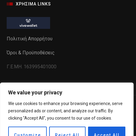
ΧΡΗΣΙΜΑ LINKS
Πολιτική Απορρήτου
Όροι & Προϋποθέσεις
Γ.Ε.ΜΗ. 163995401000
We value your privacy
We use cookies to enhance your browsing experience, serve
personalized ads or content, and analyze our traffic. By
clicking "Accept All", you consent to our use of cookies.
Powered by
WebInSite
. All Copyrights reserved to La
Casa De Phone ©
Customize
Reject All
Accept All