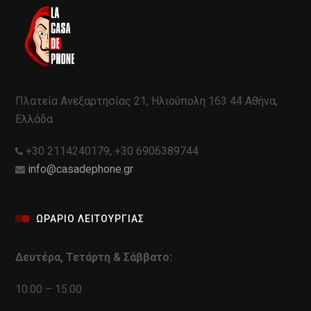
Πλατεία Ανεξαρτησίας 21, Ηλιούπολη 163 44 Αθήνα,
Ελλάδα
+30 2114240179, +30 6906389744
info@casadephone.gr
ΩΡΑΡΙΟ ΛΕΙΤΟΥΡΓΙΑΣ
Δευτέρα, Τετάρτη & Σάββατο:
10.00 – 15.00