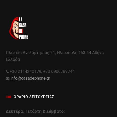
Πλατεία Ανεξαρτησίας 21, Ηλιούπολη 163 44 Αθήνα,
Ελλάδα
+30 2114240179, +30 6906389744
info@casadephone.gr
ΩΡΑΡΙΟ ΛΕΙΤΟΥΡΓΙΑΣ
Δευτέρα, Τετάρτη & Σάββατο: