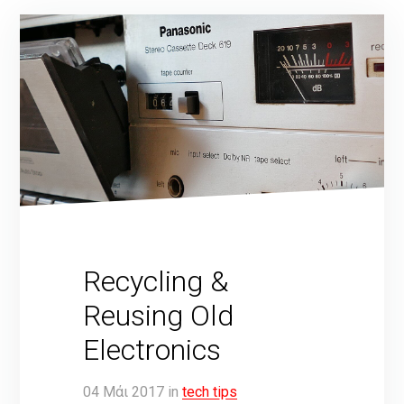
Recycling &
Reusing Old
Electronics
04
Μάι
2017
in
tech tips