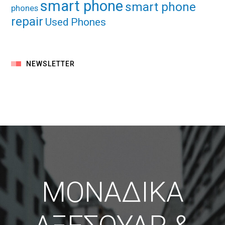
smart phone
smart phone
phones
repair
Used Phones
NEWSLETTER
ΜΟΝΑΔΙΚΑ